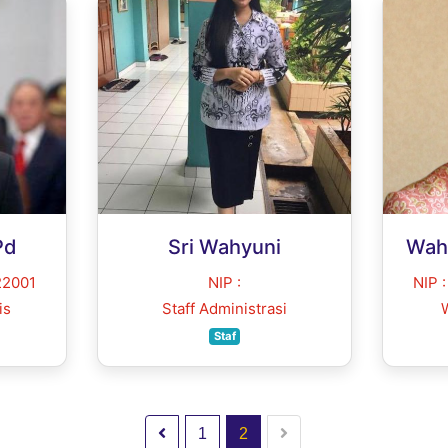
Pd
Sri Wahyuni
Wahy
22001
NIP :
NIP 
is
Staff Administrasi
Staf
1
2