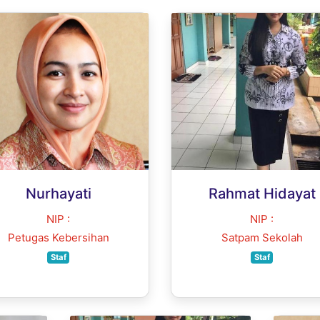
Nurhayati
Rahmat Hidayat
NIP :
NIP :
Petugas Kebersihan
Satpam Sekolah
Staf
Staf