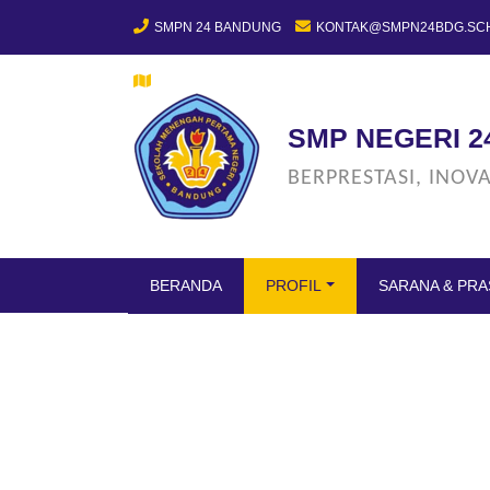
SMPN 24 BANDUNG
KONTAK@SMPN24BDG.SCH
JL. SUKAMULYA NO.33, SUKA ASIH, KEC. BOJONGL
SMP NEGERI 
BERPRESTASI, INOV
(CURRENT)
BERANDA
PROFIL
SARANA & PR