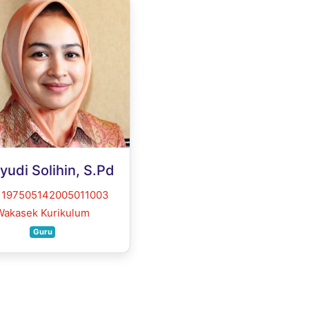
udi Solihin, S.Pd
: 197505142005011003
Wakasek Kurikulum
Guru