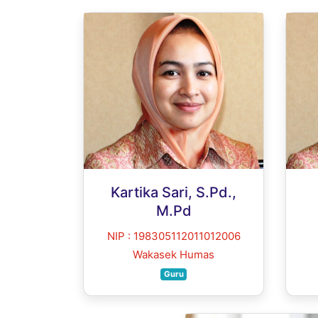
Kartika Sari, S.Pd.,
M.Pd
NIP : 198305112011012006
Wakasek Humas
Guru