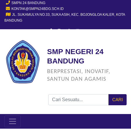
SMPN 24 BANDUNG
KONTAK@SMPN24BDG.SCH.ID
JL. SUKAMULYA NO.33, SUKA ASIH, KEC. BOJONGLOA KALER, KOTA
BANDUNG
SMP NEGERI 24
BANDUNG
BERPRESTASI, INOVATIF,
SANTUN DAN AGAMIS
CARI